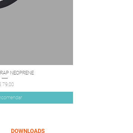
STRAP NEOPRENE
eço
$ 79,00
ncomendar
DOWNLOADS