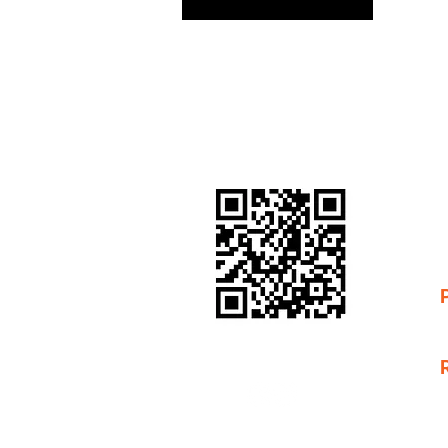
​Tel: (11) 95836 0416
C
raidprotraining@gmail.com
C
Registre-se na RAID
C
C
C
C
C
C
C
P
B