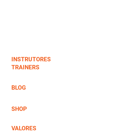
Formulário Médico
Certificado ISO/EUF
Tabela de Mergulho RAID
RAID PRO Standards REC
RAID PRO Standards TEC
INSTRUTORES
TRAINERS
TIME RAID PRO TRAINING
BLOG
Blog da RPT
SHOP
E-Learning e Registro
VALORES
Valores dos Cursos e Registros