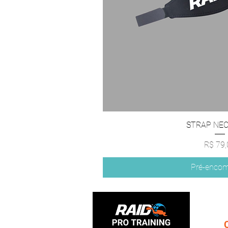
STRAP NE
Preço
R$ 79,
Pré-enco