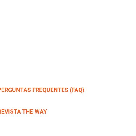
urso Divemaster
JGM Travel
urso Crossover Divemaster
SCUBA Repair
urso Crossover Instrutor REC
Dive RAID Brasil
urso Instrutor - IDP
ursos Instrutor Especialidade REC
urso Instrutor Especialidade TEC
urso Instrutor de CAVERNAS
urso Master Instructor XO - IT
urso Instructor Trainer - ITP
PERGUNTAS FREQUENTES (FAQ)
erguntas Frequentes
REVISTA THE WAY
AIXE AQUI A SUA!