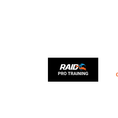
​Tel: (11) 95836 0416
C
raidprotraining@gmail.com
C
Registre-se na RAID
C
C
C