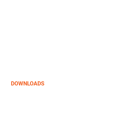
DOWNLOADS
Formulário Médico
Certificado ISO/EUF
Tabela de Mergulho RAID
RAID PRO Standards REC
RAID PRO Standards TEC