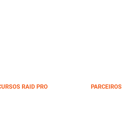
CURSOS RAID PRO
PARCEIROS
urso Divemaster
JGM Travel
urso Crossover Divemaster
SCUBA Repair
urso Crossover Instrutor REC
Dive RAID Brasil
urso Instrutor - IDP
ursos Instrutor Especialidade REC