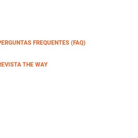
urso Instrutor Especialidade TEC
urso Instrutor de CAVERNAS
urso Master Instructor XO - IT
urso Instructor Trainer - ITP
PERGUNTAS FREQUENTES (FAQ)
erguntas Frequentes
REVISTA THE WAY
AIXE AQUI A SUA!
Política de Privacid
Área do IT