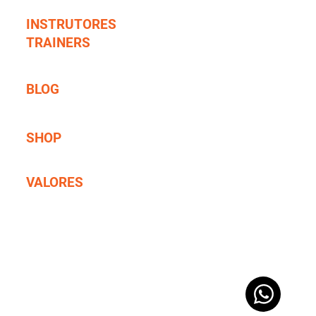
INSTRUTORES
TRAINERS
TIME RAID PRO TRAINING
BLOG
Blog da RPT
SHOP
E-Learning e Registro
VALORES
Valores dos Cursos e Registros
ade
Política de Cancelamento