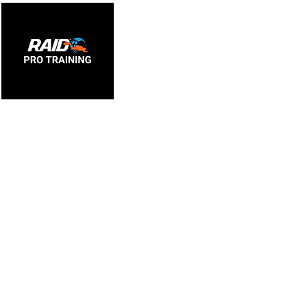
HOME
New Page
New 