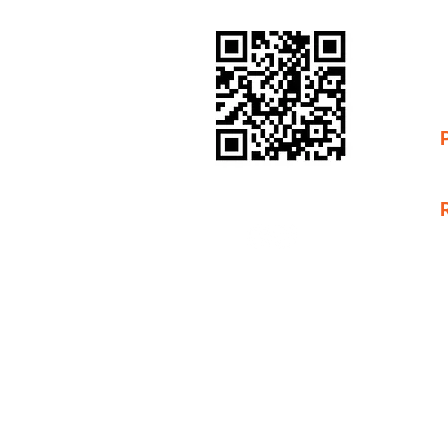
C
C
C
C
P
B
© 2026 RAID PRO TRAINING