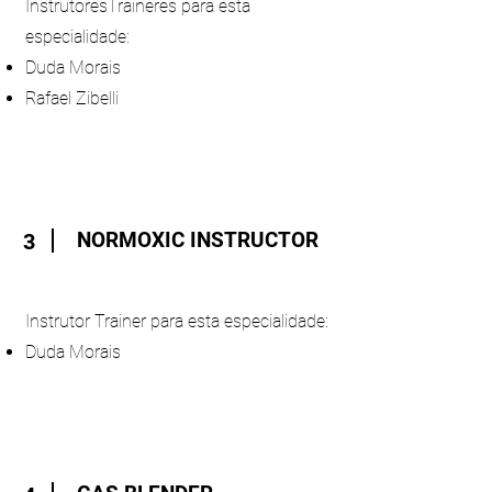
InstrutoresTraineres para esta
especialidade:
Duda Morais
Rafael Zibelli
NORMOXIC INSTRUCTOR
3
Instrutor Trainer para esta especialidade:
Duda Morais