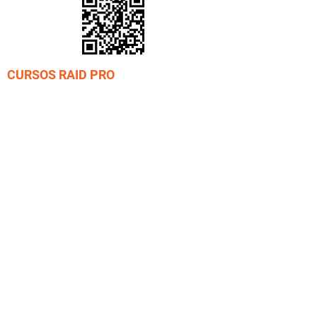
CURSOS RAID PRO
Curso Divemaster
Curso Crossover Divemaster
Curso Crossover Instrutor REC
Curso Instrutor - IDP
Cursos Instrutor Especialidade REC
Curso Instrutor Especialidade TEC
Curso Instrutor de CAVERNAS
Curso Master Instructor XO - IT
Curso Instructor Trainer - ITP
PARCEIROS
JGM Travel