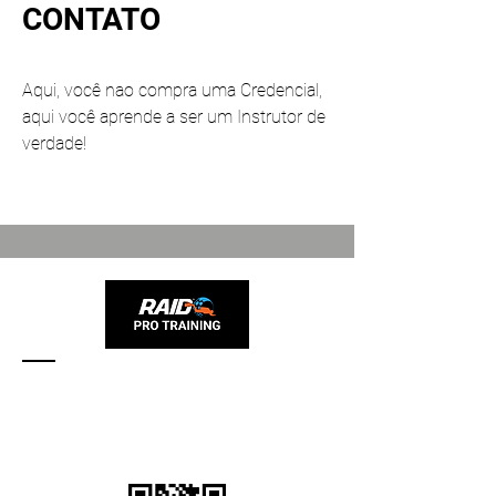
CONTATO
Aqui, você nao compra uma Credencial,
aqui você aprende a ser um Instrutor de
verdade!
​Tel:
(11) 95836 0416
raidprotraining@gmail.com
Registre-se na RAID