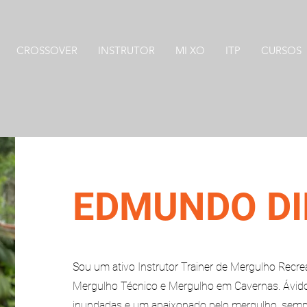
CROSSOVER
INSTRUTOR
MI XO
ITP
CURSOS
EDMUNDO DI
Sou um ativo Instrutor Trainer de Mergulho Recrea
Mergulho Técnico e Mergulho em Cavernas. Ávido
inundadas e um apaixonado pelo mergulho, sempr