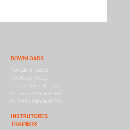
DOWNLOADS
Formulário Médico
Certificado ISO/EUF
Tabela de Mergulho RAID
RAID PRO Standards REC
RAID PRO Standards TEC
INSTRUTORES
TRAINERS