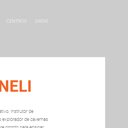
CENTROS
DATAS
NELI
tivo, Instrutor de
 explorador de cavernas
e pronto para ensinar