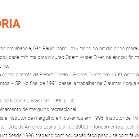
ÓRIA
o em Ilhabela, São Paulo, com um vizinho do prédio onde mora
s (idade mínima para o curso Opern Water Diver, na época) fiz 
ulho.
 como gerente da Planet Ocean - Pisces Divers em 1999, onde o 
ntos – SP. No final de 1991 passei a trabalhar na Claumar Acqu
es de Nitros no Brasil em 1995 (TDI)
treinamento de mergulho recreacional.
s e instrutor de mergulho em cavernas em 1995, Instrutor de Tr
utor GUE da América Latina (abril de 2000) – fundamentals, tech 1 
unt desde 1996, trabalho com educação faço pesquisa com faun