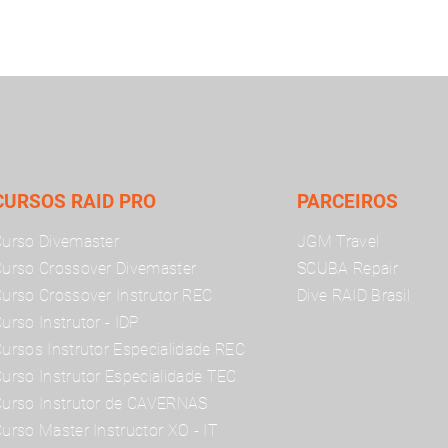
CURSOS RAID PRO
PARCEIROS
urso Divemaster
JGM Travel
urso Crossover Divemaster
SCUBA Repair
urso Crossover Instrutor REC
Dive RAID Brasil
urso Instrutor - IDP
ursos Instrutor Especialidade REC
urso Instrutor Especialidade TEC
urso Instrutor de CAVERNAS
urso Master Instructor XO - IT