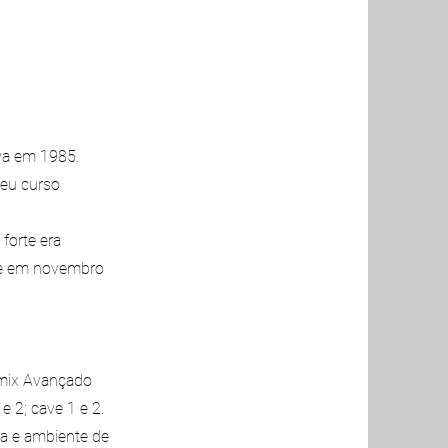
va em 1985.
meu curso
forte era
a e em novembro
imix Avançado
e 2; cave 1 e 2.
a e ambiente de