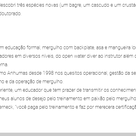
escobri três espécies novas (um bagre, um cascudo e um crustác
doutorado.
om educação formal, mergulho com backplate, asa e mangueira l
dores em diversos níveis, do open water diver ao instrutor além 
rna.
smo Anhumas desde 1998 nos quesitos operacional, gestão da se
mo e da operação de mergulho.
iente, um educador que tem prazer de transmitir os conhecimen
meus alunos de desejo pelo treinamento em paixão pelo mergulho
eck, “você paga pelo treinamento e faz por merecera certificaçã