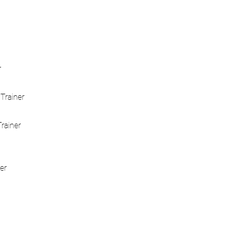
r
 Trainer
Trainer
ner