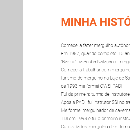
MINHA HIST
Comecei a fazer mergulho autônom
Em 1987, quando completei 15 ano
“Básico” na Scuba Natação e merg
Comecei a trabalhar com mergulho
turismo de mergulho na Laje de Sa
de 1993 me formei OWSI PADI
Fui da primeira turma de instrutor
Após a PADI, fui instrutor SSI no 
Me formei mergulhador de caverna
TDI em 1998 e fui o primeiro instr
Curiosidades: mergulho de sidemo