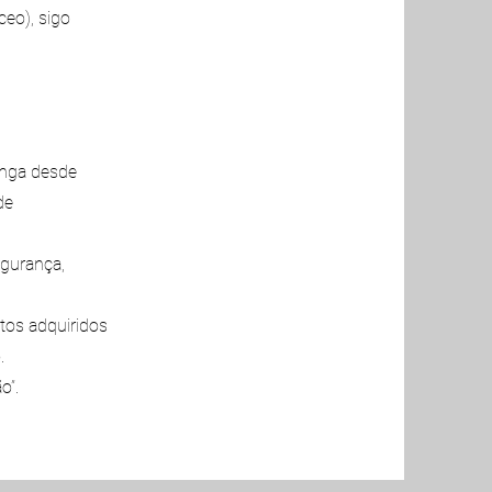
eo), sigo
onga desde
de
gurança,
tos adquiridos
.
o”.