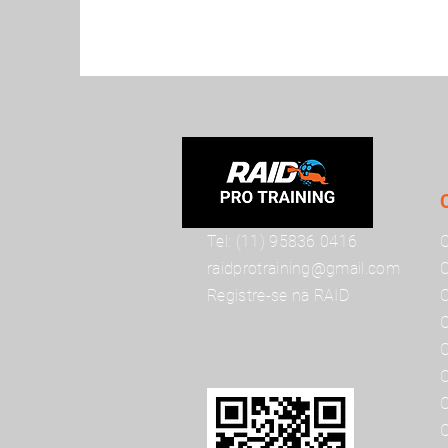
​Tel: (11) 95836 0416
C
raidprotraining@gmail.com
C
Registre-se na RAID
C
C
C
C
C
C