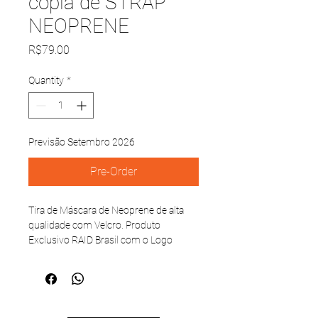
cópia de STRAP
NEOPRENE
Price
R$79.00
Quantity
*
Previsão Setembro 2026
Pre-Order
Tira de Máscara de Neoprene de alta
qualidade com Velcro. Produto
Exclusivo RAID Brasil com o Logo
Horixontal.