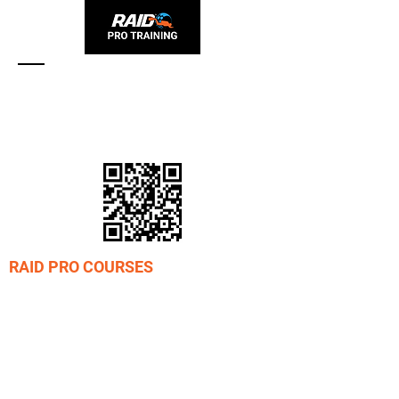
Tel:
(11) 95836 0416
raidprotraining@gmail.com
Register with RAID
RAID PRO COURSES
Curso Divemaster
Curso Crossover Divemaster
Curso Crossover Instrutor REC
Curso Instrutor - IDP
Cursos Instrutor Especialidade REC