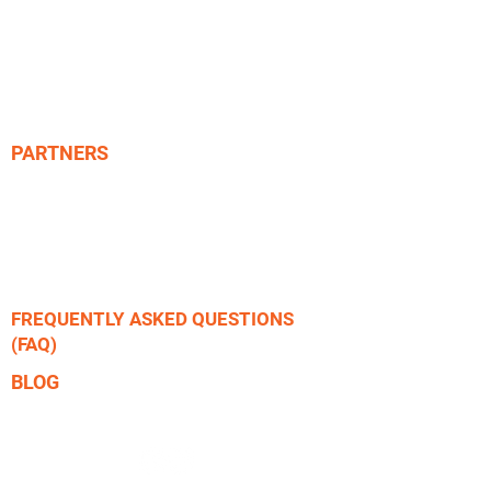
Curso Instrutor Especialidade TEC
Curso Instrutor de CAVERNAS
Curso Master Instructor XO - IT
Curso Instructor Trainer - ITP
PARTNERS
JGM Travel​
SCUBA Repair
FREQUENTLY ASKED QUESTIONS
(FAQ)
BLOG
RAID Blog